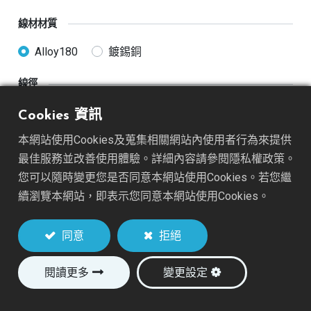
線材材質
Alloy180
鍍錫銅
線徑
26AWG
28AWG
30AWG
32AWG
Cookies 資訊
本網站使用Cookies及蒐集相關網站內使用者行為來提供
線材長度
最佳服務並改善使用體驗。詳細內容請參閱隱私權政策。
50mm(2")
76mm(3")
您可以隨時變更您是否同意本網站使用Cookies。若您繼
續瀏覽本網站，即表示您同意本網站使用Cookies。
加入詢價車
同意
拒絕
閱讀更多
變更設定