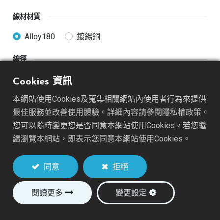
線材材質
Alloy180
鍍錫銅
線徑
26AWG
28AWG
30AWG
32AWG
Cookies 資訊
本網站使用Cookies及蒐集相關網站內使用者行為來提供
線材長度
最佳服務並改善使用體驗。詳細內容請參閱隱私權政策。
50mm(2")
76mm(3")
您可以隨時變更您是否同意本網站使用Cookies。若您繼
續瀏覽本網站，即表示您同意本網站使用Cookies。
加入詢價車
同意
拒絕
閱讀更多
變更設定