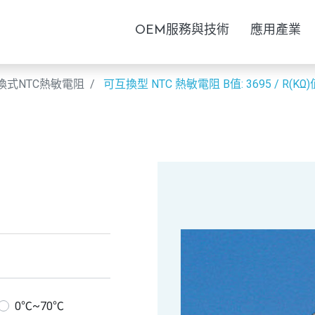
OEM服務與技術
應用產業
換式NTC熱敏電阻
可互換型 NTC 熱敏電阻
B值: 3695 / R(KΩ)
0℃~70℃