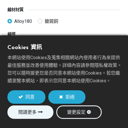
線材材質
Alloy180
鍍錫銅
線徑
26AWG
28AWG
30AWG
32AWG
Cookies 資訊
本網站使用Cookies及蒐集相關網站內使用者行為來提供
線材長度
最佳服務並改善使用體驗。詳細內容請參閱隱私權政策。
50mm(2")
76mm(3")
您可以隨時變更您是否同意本網站使用Cookies。若您繼
續瀏覽本網站，即表示您同意本網站使用Cookies。
加入詢價車
同意
拒絕
閱讀更多
變更設定