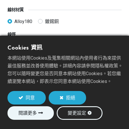
線材材質
Alloy180
鍍錫銅
線徑
26AWG
28AWG
30AWG
32AWG
Cookies 資訊
本網站使用Cookies及蒐集相關網站內使用者行為來提供
線材長度
最佳服務並改善使用體驗。詳細內容請參閱隱私權政策。
50mm(2")
76mm(3")
您可以隨時變更您是否同意本網站使用Cookies。若您繼
續瀏覽本網站，即表示您同意本網站使用Cookies。
加入詢價車
同意
拒絕
閱讀更多
變更設定