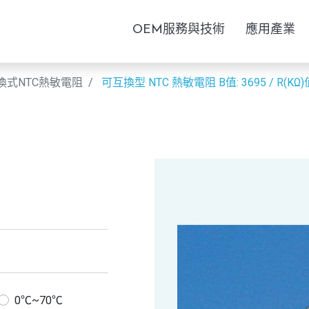
OEM服務與技術
應用產業
換式NTC熱敏電阻
可互換型 NTC 熱敏電阻
B值: 3695 / R(KΩ)
0℃~70℃