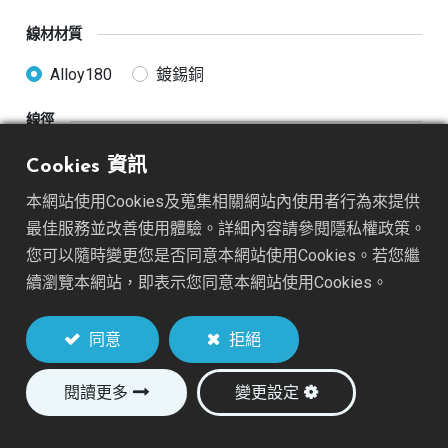
線材材質
Alloy180
鍍錫銅
線徑
26AWG
28AWG
30AWG
32AWG
Cookies 資訊
本網站使用Cookies及蒐集相關網站內使用者行為來提供
線材長度
最佳服務並改善使用體驗。詳細內容請參閱隱私權政策。
50mm(2")
76mm(3")
您可以隨時變更您是否同意本網站使用Cookies。若您繼
續瀏覽本網站，即表示您同意本網站使用Cookies。
加入詢價車
同意
拒絕
閱讀更多
變更設定